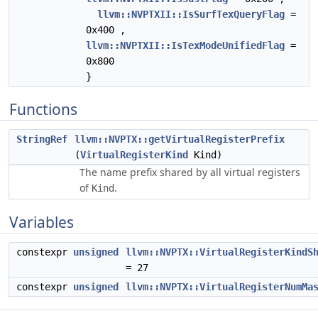
llvm::NVPTXII::IsSurfTexQueryFlag
=
0x400 ,
llvm::NVPTXII::IsTexModeUnifiedFlag
=
0x800
}
Functions
StringRef
llvm::NVPTX::getVirtualRegisterPrefix
(
VirtualRegisterKind
Kind)
The name prefix shared by all virtual registers
of
.
Kind
Variables
constexpr
unsigned
llvm::NVPTX::VirtualRegisterKindS
= 27
constexpr
unsigned
llvm::NVPTX::VirtualRegisterNumMa