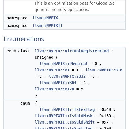
This is an optimization pass for GlobalISel
generic memory operations.
namespace
llvm::NVPTX
namespace
llvm::NVPTXII
Enumerations
enum class
llvm::NVPTX::VirtualRegisterKind
:
unsigned {
llvm::NVPTX::Physical
= 0 ,
llvm::NVPTX::B1
= 1 ,
llvm::NVPTX::B16
= 2 ,
llvm::NVPTX::B32
= 3 ,
llvm::NVPTX::B64
= 4 ,
llvm::NVPTX::B128
= 5
}
enum
{
llvm::NVPTXII::IsTexFlag
= 0x40 ,
llvm::NVPTXII::IsSuldMask
= 0x180 ,
llvm::NVPTXII::IsSuldShift
= 0x7 ,
llvm::NVPTXII::IsSustFlag
= 0x200 ,