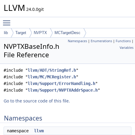
LLVM
24.0.0git
Toggle main menu visibility
lib
Target
NVPTX
MCTargetDesc
Namespaces
|
Enumerations
|
Functions
|
NVPTXBaseInfo.h
Variables
File Reference
#include "
llvm/ADT/StringRef.h
"
#include "
llvm/MC/MCRegister.h
"
#include "
llvm/Support/ErrorHandling.h
"
#include "
llvm/Support/NVPTXAddrSpace.h
"
Go to the source code of this file.
Namespaces
namespace
llvm