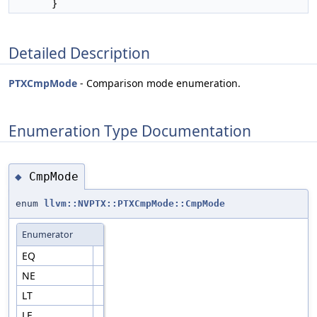
}
Detailed Description
PTXCmpMode
- Comparison mode enumeration.
Enumeration Type Documentation
CmpMode
◆
enum
llvm::NVPTX::PTXCmpMode::CmpMode
Enumerator
EQ
NE
LT
LE