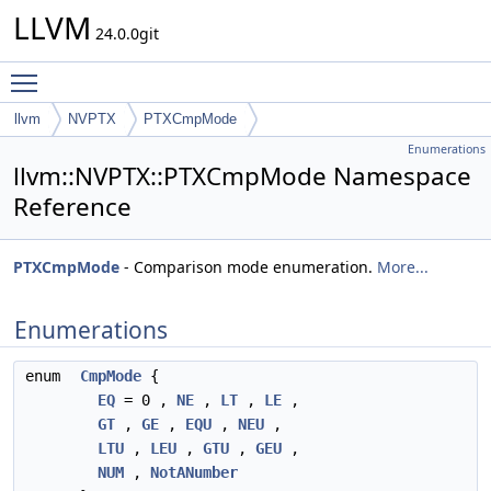
LLVM
24.0.0git
Toggle main menu visibility
llvm
NVPTX
PTXCmpMode
Enumerations
llvm::NVPTX::PTXCmpMode Namespace
Reference
PTXCmpMode
- Comparison mode enumeration.
More...
Enumerations
enum
CmpMode
{
EQ
= 0 ,
NE
,
LT
,
LE
,
GT
,
GE
,
EQU
,
NEU
,
LTU
,
LEU
,
GTU
,
GEU
,
NUM
,
NotANumber