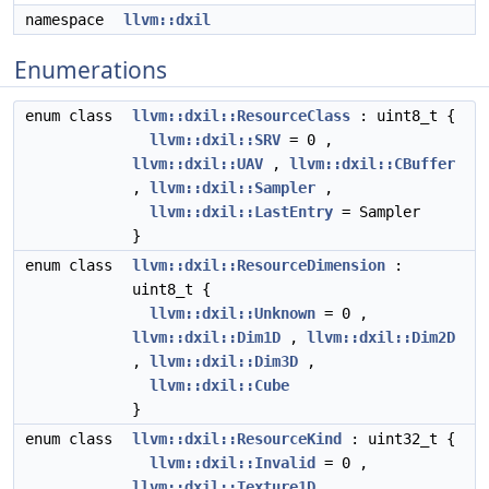
namespace
llvm::dxil
Enumerations
enum class
llvm::dxil::ResourceClass
: uint8_t {
llvm::dxil::SRV
= 0 ,
llvm::dxil::UAV
,
llvm::dxil::CBuffer
,
llvm::dxil::Sampler
,
llvm::dxil::LastEntry
= Sampler
}
enum class
llvm::dxil::ResourceDimension
:
uint8_t {
llvm::dxil::Unknown
= 0 ,
llvm::dxil::Dim1D
,
llvm::dxil::Dim2D
,
llvm::dxil::Dim3D
,
llvm::dxil::Cube
}
enum class
llvm::dxil::ResourceKind
: uint32_t {
llvm::dxil::Invalid
= 0 ,
llvm::dxil::Texture1D
,