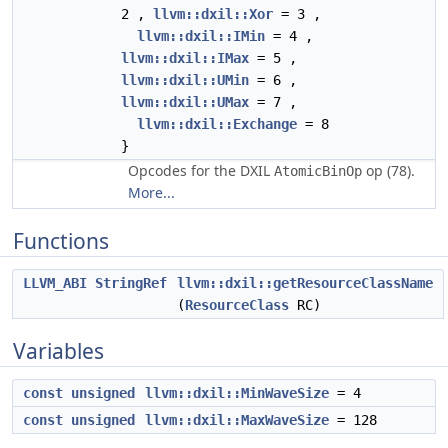
2 ,
llvm::dxil::Xor
= 3 ,
llvm::dxil::IMin
= 4 ,
llvm::dxil::IMax
= 5 ,
llvm::dxil::UMin
= 6 ,
llvm::dxil::UMax
= 7 ,
llvm::dxil::Exchange
= 8
}
Opcodes for the DXIL
op (78).
AtomicBinOp
More...
Functions
LLVM_ABI
StringRef
llvm::dxil::getResourceClassName
(
ResourceClass
RC)
Variables
const
unsigned
llvm::dxil::MinWaveSize
= 4
const
unsigned
llvm::dxil::MaxWaveSize
= 128