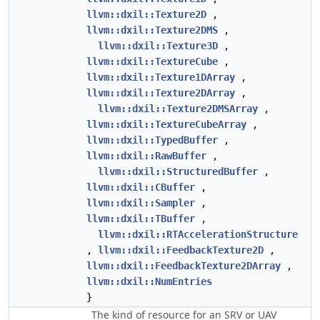
llvm::dxil::Texture2D
,
llvm::dxil::Texture2DMS
,
llvm::dxil::Texture3D
,
llvm::dxil::TextureCube
,
llvm::dxil::Texture1DArray
,
llvm::dxil::Texture2DArray
,
llvm::dxil::Texture2DMSArray
,
llvm::dxil::TextureCubeArray
,
llvm::dxil::TypedBuffer
,
llvm::dxil::RawBuffer
,
llvm::dxil::StructuredBuffer
,
llvm::dxil::CBuffer
,
llvm::dxil::Sampler
,
llvm::dxil::TBuffer
,
llvm::dxil::RTAccelerationStructure
,
llvm::dxil::FeedbackTexture2D
,
llvm::dxil::FeedbackTexture2DArray
,
llvm::dxil::NumEntries
}
The kind of resource for an SRV or UAV