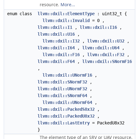
resource.
More...
enum class
llvm::dxil::ElementType
: uint32_t {
llvm::dxil::Invalid
= 0 ,
llvm::dxil::I1
,
llvm::dxil::I16
,
llvm::dxil::U16
,
llvm::dxil::I32
,
llvm::dxil::U32
,
llvm::dxil::I64
,
llvm::dxil::U64
,
llvm::dxil::F16
,
llvm::dxil::F32
,
llvm::dxil::F64
,
llvm::dxil::SNormF16
,
llvm::dxil::UNormF16
,
llvm::dxil::SNormF32
,
llvm::dxil::UNormF32
,
llvm::dxil::SNormF64
,
llvm::dxil::UNormF64
,
llvm::dxil::PackedS8x32
,
llvm::dxil::PackedU8x32
,
llvm::dxil::LastEntry
= PackedU8x32
}
The element type of an SRV or UAV resource.