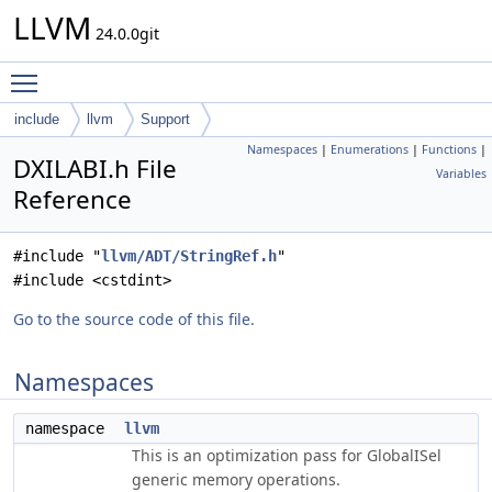
LLVM
24.0.0git
Toggle main menu visibility
include
llvm
Support
Namespaces
|
Enumerations
|
Functions
|
DXILABI.h File
Variables
Reference
#include "
llvm/ADT/StringRef.h
"
#include <cstdint>
Go to the source code of this file.
Namespaces
namespace
llvm
This is an optimization pass for GlobalISel
generic memory operations.