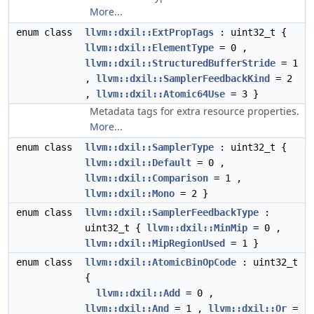
More...
enum class
llvm::dxil::ExtPropTags
: uint32_t {
llvm::dxil::ElementType
= 0 ,
llvm::dxil::StructuredBufferStride
= 1
,
llvm::dxil::SamplerFeedbackKind
= 2
,
llvm::dxil::Atomic64Use
= 3 }
Metadata tags for extra resource properties.
More...
enum class
llvm::dxil::SamplerType
: uint32_t {
llvm::dxil::Default
= 0 ,
llvm::dxil::Comparison
= 1 ,
llvm::dxil::Mono
= 2 }
enum class
llvm::dxil::SamplerFeedbackType
:
uint32_t {
llvm::dxil::MinMip
= 0 ,
llvm::dxil::MipRegionUsed
= 1 }
enum class
llvm::dxil::AtomicBinOpCode
: uint32_t
{
llvm::dxil::Add
= 0 ,
llvm::dxil::And
= 1 ,
llvm::dxil::Or
=